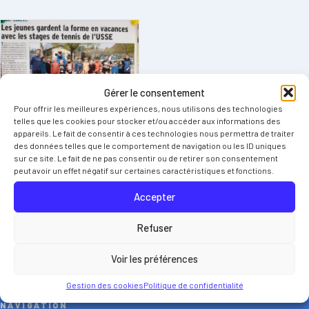
Gérer le consentement
Pour offrir les meilleures expériences, nous utilisons des technologies
telles que les cookies pour stocker et/ou accéder aux informations des
appareils. Le fait de consentir à ces technologies nous permettra de traiter
des données telles que le comportement de navigation ou les ID uniques
sur ce site. Le fait de ne pas consentir ou de retirer son consentement
peut avoir un effet négatif sur certaines caractéristiques et fonctions.
Saint-Égrève Tennis
Accepter
Club de tennis de Saint-Égrève, au pied de la Chartreuse, dans
Refuser
l’agglomération grenobloise. Cours, compétitions, stages et
événements toute l’année.
Voir les préférences
Gestion des cookies
Politique de confidentialité
NAVIGATION