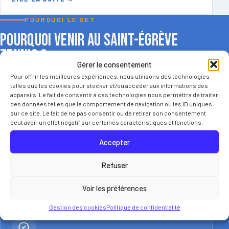
POURQUOI LE SET
Pourquoi venir au Saint-Égrève
Tennis ?
Gérer le consentement
Pour offrir les meilleures expériences, nous utilisons des technologies
telles que les cookies pour stocker et/ou accéder aux informations des
appareils. Le fait de consentir à ces technologies nous permettra de traiter
des données telles que le comportement de navigation ou les ID uniques
sur ce site. Le fait de ne pas consentir ou de retirer son consentement
peut avoir un effet négatif sur certaines caractéristiques et fonctions.
Des installations pour jouer toute l’année
Accepter
Le club dispose d’équipements adaptés, avec terrains
extérieurs et terrains couverts.
Refuser
Voir les préférences
Gestion des cookies
Politique de confidentialité