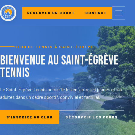
Menu
RÉSERVER UN COURT
CONTACT
CLUB DE TENNIS À SAINT-ÉGRÈVE
Bienvenue au Saint-Égrève
Tennis
Le Saint-Égrève Tennis accueille les enfants, les jeunes et les
adultes dans un cadre sportif, convivial et familial.
S’INSCRIRE AU CLUB
DÉCOUVRIR LES COURS