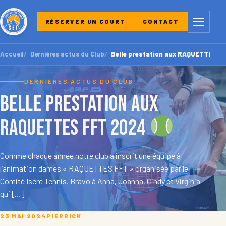
Menu
RÉSERVER UN COURT
CONTACT
Accueil
Dernières actus du Club
Belle prestation aux RAQUETTES F
DERNIÈRES ACTUS DU CLUB
Belle prestation aux
RAQUETTES FFT 2024
Comme chaque année notre club a inscrit une équipe à
l’animation dames « RAQUETTES FFT » organisée par le
Comité Isère Tennis. Bravo à Anna, Joanna, Cindy et Virginia
qui […]
23 MAI 2024
PIERRICK