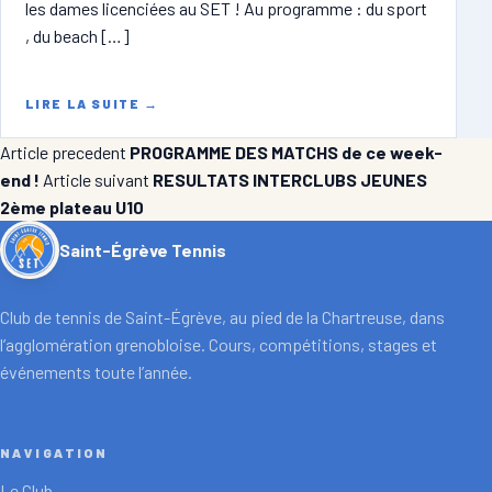
les dames licenciées au SET ! Au programme : du sport
, du beach […]
LIRE LA SUITE
→
Article precedent
PROGRAMME DES MATCHS de ce week-
end !
Article suivant
RESULTATS INTERCLUBS JEUNES
2ème plateau U10
Saint-Égrève Tennis
Club de tennis de Saint-Égrève, au pied de la Chartreuse, dans
l’agglomération grenobloise. Cours, compétitions, stages et
événements toute l’année.
NAVIGATION
Le Club