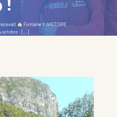
 !
 recevait
Fontaine 1 :VICTOIRE
 octobre : […]