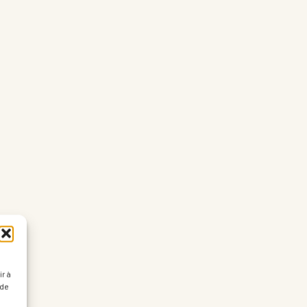
r à
 de