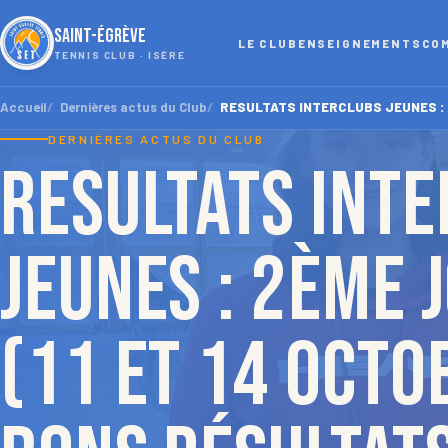
SAINT-ÉGRÈVE
LE CLUB
ENSEIGNEMENTS
CO
TENNIS CLUB · ISÈRE
Accueil
Dernières actus du Club
RESULTATS INTERCLUBS JEUNES : 2èm
DERNIÈRES ACTUS DU CLUB
RESULTATS INT
JEUNES : 2ème 
(11 et 14 octo