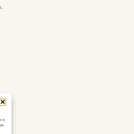
s.
r à
 de