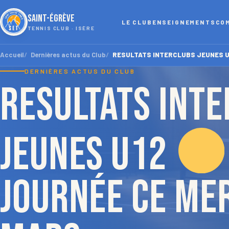
SAINT-ÉGRÈVE
LE CLUB
ENSEIGNEMENTS
CO
TENNIS CLUB · ISÈRE
Accueil
Dernières actus du Club
RESULTATS INTERCLUBS JEUNES 
DERNIÈRES ACTUS DU CLUB
RESULTATS INT
JEUNES U12
journée ce me