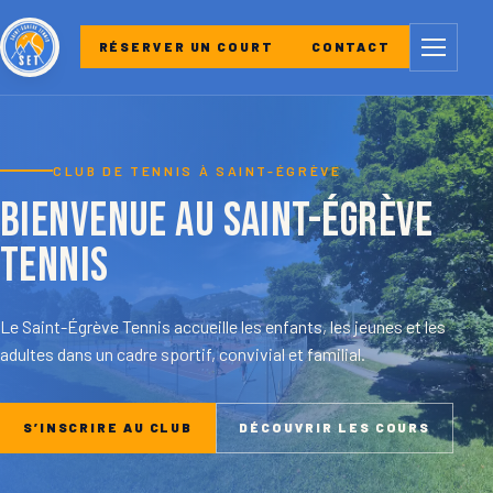
Menu
RÉSERVER UN COURT
CONTACT
CLUB DE TENNIS À SAINT-ÉGRÈVE
Bienvenue au Saint-Égrève
Tennis
Le Saint-Égrève Tennis accueille les enfants, les jeunes et les
adultes dans un cadre sportif, convivial et familial.
S’INSCRIRE AU CLUB
DÉCOUVRIR LES COURS