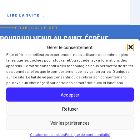
LIRE LA SUITE
→
POURQUOI LE SET
Pourquoi venir au Saint-Égrève
Tennis ?
Gérer le consentement
Pour offrir les meilleures expériences, nous utilisons des technologies
telles que les cookies pour stocker et/ou accéder aux informations des
appareils. Le fait de consentir à ces technologies nous permettra de traiter
des données telles que le comportement de navigation ou les ID uniques
sur ce site. Le fait de ne pas consentir ou de retirer son consentement
peut avoir un effet négatif sur certaines caractéristiques et fonctions.
Accepter
Des installations pour jouer toute l’année
Le club dispose d’équipements adaptés, avec terrains
Refuser
extérieurs et terrains couverts.
Voir les préférences
Gestion des cookies
Politique de confidentialité