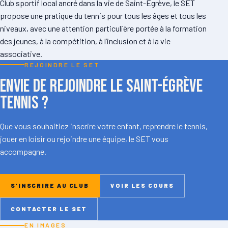
Club sportif local ancré dans la vie de Saint-Égrève, le SET
propose une pratique du tennis pour tous les âges et tous les
niveaux, avec une attention particulière portée à la formation
des jeunes, à la compétition, à l’inclusion et à la vie
associative.
REJOINDRE LE SET
Envie de rejoindre le Saint-Égrève
Tennis ?
Que vous souhaitiez inscrire votre enfant, reprendre le tennis,
jouer en loisir ou rejoindre une équipe, le SET vous
accompagne.
S’INSCRIRE AU CLUB
VOIR LES COURS
CONTACTER LE SET
EN IMAGES