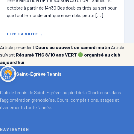
1ère ANIMATION DE LA SAISON AU CLUB ! Samedi 14
octobre à partir de 14h30 Des doubles tirés au sort pour
que tout le monde pratique ensemble, petits […]
LIRE LA SUITE
→
Article precedent
Cours au couvert ce samedi matin
Article
suivant
Résumé TMC 8/10 ans VERT
organisé au club
aujourd’hui
Saint-Égrève Tennis
Club de tennis de Saint-Égrève, au pied de la Chartreuse, dans
l’agglomération grenobloise. Cours, compétitions, stages et
événements toute l’année.
NAVIGATION