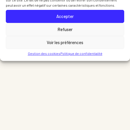
peut avoir un effet négatif sur certaines caractéristiques et fonctions.
Accepter
Refuser
Voir les préférences
Gestion des cookies
Politique de confidentialité
Partager sur Facebook