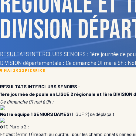
régionale et 
DIVISION dépa
RESULTATS INTERCLUBS SENOIRS : 1ère journée de poule
DIVISION départementale : Ce dimanche 01 mai à 9h : No
5 MAI 2022
PIERRICK
RESULTATS INTERCLUBS SENOIRS :
1ère journée de poule en LIGUE 2 régionale et 1ère DIVISION
Ce dimanche 01 mai à 9h :
Notre équipe 1 SENIORS DAMES
(LIGUE 2) se déplaçait
à TC Murois 2 :
Et c’est (enfin !!) reparti aujourd’hui pour les championnats par équ