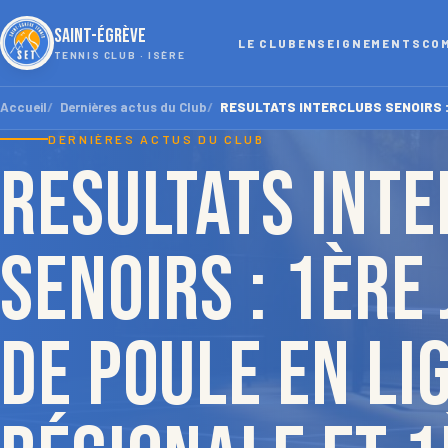
SAINT-ÉGRÈVE
LE CLUB
ENSEIGNEMENTS
CO
TENNIS CLUB · ISÈRE
Accueil
Dernières actus du Club
RESULTATS INTERCLUBS SENOIRS : 1è
DERNIÈRES ACTUS DU CLUB
RESULTATS INT
SENOIRS : 1ère
de poule en LI