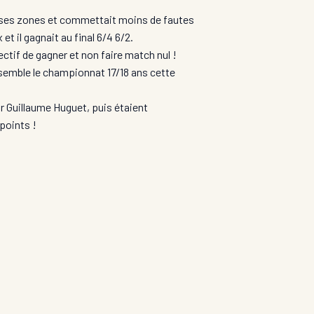
t ses zones et commettait moins de fautes
t il gagnait au final 6/4 6/2.
ectif de gagner et non faire match nul !
ensemble le championnat 17/18 ans cette
ur Guillaume Huguet, puis étaient
points !