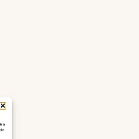
r à
 de