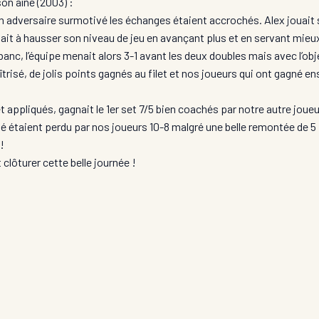
on aîné (2003) :
n adversaire surmotivé les échanges étaient accrochés. Alex jouai
ait à hausser son niveau de jeu en avançant plus et en servant mieux e
 banc, l’équipe menait alors 3-1 avant les deux doubles mais avec l’obj
îtrisé, de jolis points gagnés au filet et nos joueurs qui ont gagné 
 appliqués, gagnait le 1er set 7/5 bien coachés par notre autre joue
 étaient perdu par nos joueurs 10-8 malgré une belle remontée de 5 
!
lôturer cette belle journée !