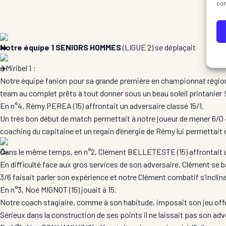
con
Notre équipe 1 SENIORS HOMMES
(LIGUE 2) se déplaçait
à Miribel 1 :
Notre équipe fanion pour sa grande première en championnat régional 
team au complet prêts à tout donner sous un beau soleil printanier 
En n°4, Rémy PEREA (15) affrontait un adversaire classé 15/1.
Un très bon début de match permettait à notre joueur de mener 6/0 4/
coaching du capitaine et un regain d’énergie de Rémy lui permettait d
Dans le même temps, en n°2, Clément BELLETESTE (15) affrontait u
En difficulté face aux gros services de son adversaire, Clément se b
3/6 faisait parler son expérience et notre Clément combatif s’inclina
En n°3, Noé MIGNOT (15) jouait à 15.
Notre coach stagiaire, comme à son habitude, imposait son jeu offe
Sérieux dans la construction de ses points il ne laissait pas son adve