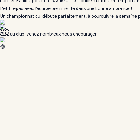
Caro et Pauline jouent à 15/3 15/4 ==> Double maitrisé et remporté 6/
Petit repas avec l’équipe bien mérité dans une bonne ambiance !
Un championnat qui débute parfaitement, à poursuivre la semaine 
RDV au club, venez nombreux nous encourager