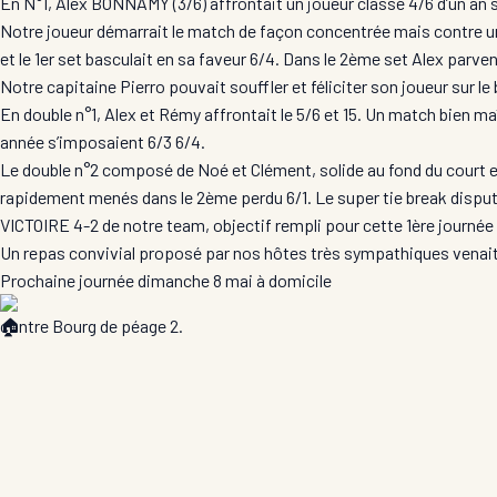
En N°1, Alex BONNAMY (3/6) affrontait un joueur classé 4/6 d’un an s
Notre joueur démarrait le match de façon concentrée mais contre u
et le 1er set basculait en sa faveur 6/4. Dans le 2ème set Alex parven
Notre capitaine Pierro pouvait souffler et féliciter son joueur sur le
En double n°1, Alex et Rémy affrontait le 5/6 et 15. Un match bien ma
année s’imposaient 6/3 6/4.
Le double n°2 composé de Noé et Clément, solide au fond du court et
rapidement menés dans le 2ème perdu 6/1. Le super tie break disputé
VICTOIRE 4-2 de notre team, objectif rempli pour cette 1ère journée 
Un repas convivial proposé par nos hôtes très sympathiques venait c
Prochaine journée dimanche 8 mai à domicile
contre Bourg de péage 2.