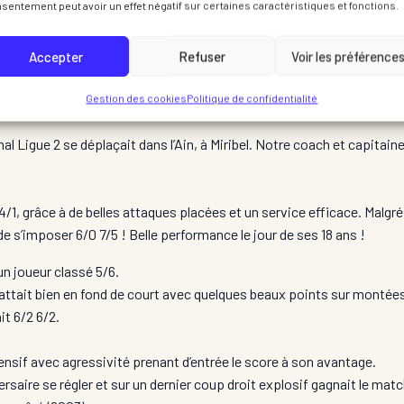
sentement peut avoir un effet négatif sur certaines caractéristiques et fonctions.
Accepter
Refuser
Voir les préférence
Gestion des cookies
Politique de confidentialité
Ligue 2 se déplaçait dans l’Ain, à Miribel. Notre coach et capitaine
!
1, grâce à de belles attaques placées et un service efficace. Malgré
e s’imposer 6/0 7/5 ! Belle performance le jour de ses 18 ans !
n joueur classé 5/6.
attait bien en fond de court avec quelques beaux points sur montées a
it 6/2 6/2.
nsif avec agressivité prenant d’entrée le score à son avantage.
rsaire se régler et sur un dernier coup droit explosif gagnait le matc