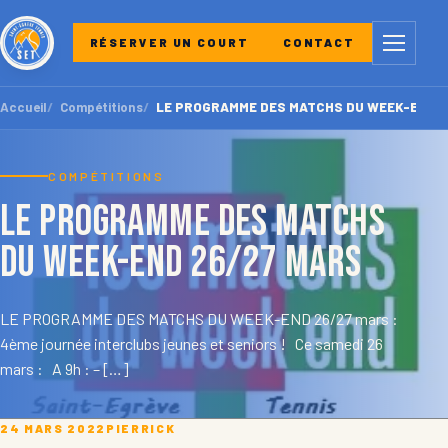
Menu
RÉSERVER UN COURT
CONTACT
Accueil
Compétitions
LE PROGRAMME DES MATCHS DU WEEK-END 2
COMPÉTITIONS
LE PROGRAMME DES MATCHS
DU WEEK-END 26/27 mars
LE PROGRAMME DES MATCHS DU WEEK-END 26/27 mars :
4ème journée interclubs jeunes et seniors ! Ce samedi 26
mars : A 9h : – […]
24 MARS 2022
PIERRICK