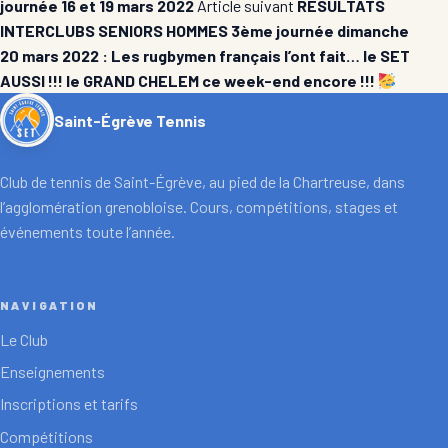
journée 16 et 19 mars 2022
Article suivant
RÉSULTATS
INTERCLUBS SENIORS HOMMES 3ème journée dimanche
20 mars 2022 : Les rugbymen français l’ont fait… le SET
AUSSI !!! le GRAND CHELEM ce week-end encore !!!
Saint-Égrève Tennis
Club de tennis de Saint-Égrève, au pied de la Chartreuse, dans
l’agglomération grenobloise. Cours, compétitions, stages et
événements toute l’année.
NAVIGATION
Le Club
Enseignements
Inscriptions et tarifs
Compétitions