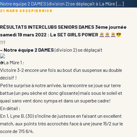
Notre équipe 2 DAMES (division 2) se déplaçait à La Mûre […]
21 MARS 2022
PIERRICK
RÉSULTATS INTERCLUBS SENIORS DAMES 3ème journée
samedi 19 mars 2022 : Le SET GIRLS
POWER
!!!
– Notre équipe 2 DAMES
(division 2) se déplaçait
à La Mûre 1
:
Victoire 3-2 encore une fois au bout d’un suspense au double
décisif !
Petite surprise à notre arrivée, la rencontre se joue sur terre
battue (un peu sèche et donc glissante) mais sous le soleil et
quasi sans vent donc sympa et dans un superbe cadre!
En détail :
En 1, Lyne B. (30) s’incline de justesse en faisant un excellent
match, aux points très accrochés face à une jeune 15/2 sur le
score de 7/5 6/4.