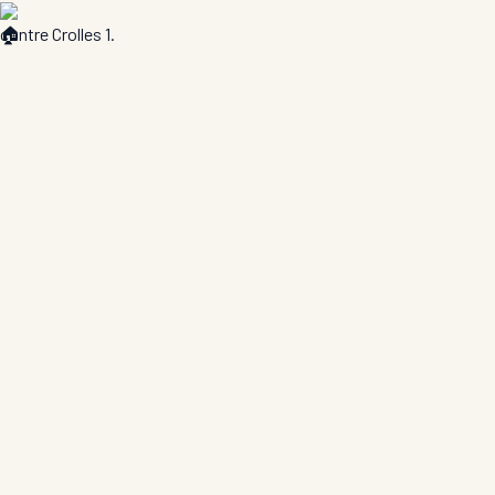
contre Crolles 1
.