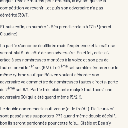
longue trêve de matchs pour Priscilla, la dynamique de la
compétition va revenir…et puis son adversaire n’a pas
démérité (30/1).
Et puis enfin, en numéro 1, Béa prend le relais à 17 h ! (merci
Claudine)
La partie s’annonce équilibrée mais l’expérience et la maîtrise
seront plutôt du côté de son adversaire. En effet, celle-ci,
grâce à ses nombreuses montées à la volée et son peu de
er
ème
fautes prend le 1
set (6/3). Le 2
set semble démarrer sur le
même rythme sauf que Béa, en voulant déborder son
adversaire va commettre de nombreuses fautes directs, perte
ème
du 2
set 6/1. Partie très plaisante malgré tout face à une
adversaire 30 (qui a été quand même 15/2 !).
Le double commence la nuit venue (et le froid !). D’ailleurs, où
sont passés nos supporters ??? quand même double décisif…
bon ils seront pardonnés pour cette fois… Gisèle et Béa s’y