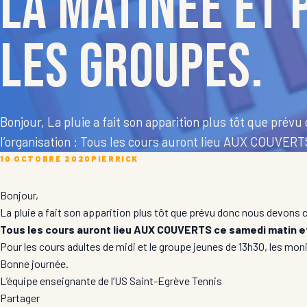
la matinée et 
les groupes.
Bonjour, La pluie a fait son apparition plus tôt que pré
l’organisation : Tous les cours auront lieu AUX COUVERT
10 OCTOBRE 2020
PIERRICK
Bonjour,
La pluie a fait son apparition plus tôt que prévu donc nous devons c
Tous les cours auront lieu AUX COUVERTS ce samedi matin et
Pour les cours adultes de midi et le groupe jeunes de 13h30, les mon
Bonne journée.
L’équipe enseignante de l’US Saint-Egrève Tennis
Partager