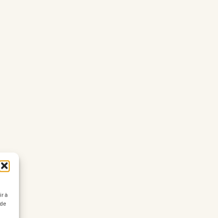
r à
 de