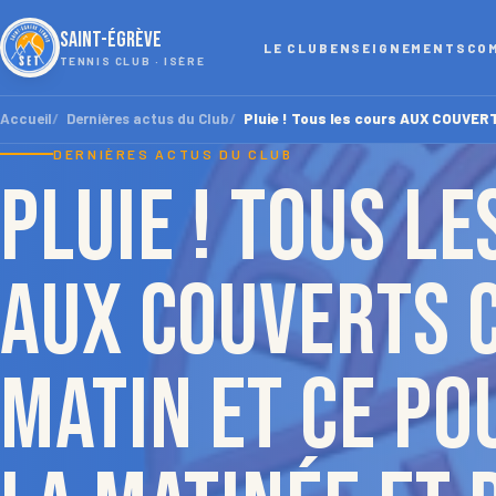
SAINT-ÉGRÈVE
LE CLUB
ENSEIGNEMENTS
CO
TENNIS CLUB · ISÈRE
Accueil
Dernières actus du Club
Pluie ! Tous les cours AUX COUVERT
DERNIÈRES ACTUS DU CLUB
Pluie ! Tous l
AUX COUVERTS 
matin et ce po