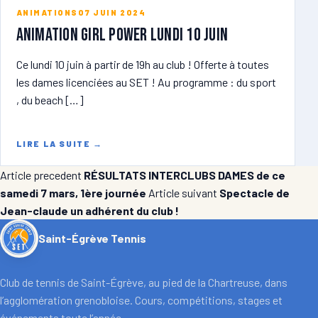
ANIMATIONS
07 JUIN 2024
ANIMATION GIRL POWER lundi 10 juin
Ce lundi 10 juin à partir de 19h au club ! Offerte à toutes
les dames licenciées au SET ! Au programme : du sport
, du beach […]
LIRE LA SUITE
→
Article precedent
RÉSULTATS INTERCLUBS DAMES de ce
samedi 7 mars, 1ère journée
Article suivant
Spectacle de
Jean-claude un adhérent du club !
Saint-Égrève Tennis
Club de tennis de Saint-Égrève, au pied de la Chartreuse, dans
l’agglomération grenobloise. Cours, compétitions, stages et
événements toute l’année.