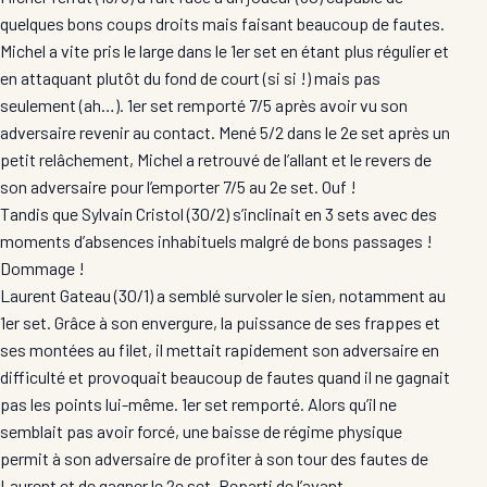
quelques bons coups droits mais faisant beaucoup de fautes.
Michel a vite pris le large dans le 1er set en étant plus régulier et
en attaquant plutôt du fond de court (si si !) mais pas
seulement (ah…). 1er set remporté 7/5 après avoir vu son
adversaire revenir au contact. Mené 5/2 dans le 2e set après un
petit relâchement, Michel a retrouvé de l’allant et le revers de
son adversaire pour l’emporter 7/5 au 2e set. Ouf !
Tandis que Sylvain Cristol (30/2) s’inclinait en 3 sets avec des
moments d’absences inhabituels malgré de bons passages !
Dommage !
Laurent Gateau (30/1) a semblé survoler le sien, notamment au
1er set. Grâce à son envergure, la puissance de ses frappes et
ses montées au filet, il mettait rapidement son adversaire en
difficulté et provoquait beaucoup de fautes quand il ne gagnait
pas les points lui-même. 1er set remporté. Alors qu’il ne
semblait pas avoir forcé, une baisse de régime physique
permit à son adversaire de profiter à son tour des fautes de
Laurent et de gagner le 2e set. Reparti de l’avant