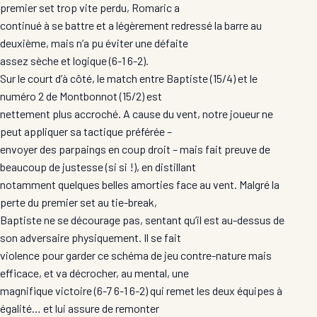
premier set trop vite perdu, Romaric a
continué à se battre et a légèrement redressé la barre au
deuxième, mais n’a pu éviter une défaite
assez sèche et logique (6-1 6-2).
Sur le court d’à côté, le match entre Baptiste (15/4) et le
numéro 2 de Montbonnot (15/2) est
nettement plus accroché. A cause du vent, notre joueur ne
peut appliquer sa tactique préférée –
envoyer des parpaings en coup droit – mais fait preuve de
beaucoup de justesse (si si !), en distillant
notamment quelques belles amorties face au vent. Malgré la
perte du premier set au tie-break,
Baptiste ne se décourage pas, sentant qu’il est au-dessus de
son adversaire physiquement. Il se fait
violence pour garder ce schéma de jeu contre-nature mais
efficace, et va décrocher, au mental, une
magnifique victoire (6-7 6-1 6-2) qui remet les deux équipes à
égalité… et lui assure de remonter