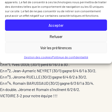
appareils. Le fait de consentir à ces technologies nous permettra de traiter
des données telles que le comportement de navigation ou les ID uniques
sur ce site. Le fait de ne pas consentir ou de retirer son consentement
peut avoir un effet négatif sur certaines caractéristiques et fonctions.
De gauche à droite :
Michel, Alexandre et
Accepter
Laurent (manque Sylvain
parti trop tôt)
Refuser
Voir les préférences
Notre ÉQUIPE 6 Hommes
(division 6) se déplaçait à
Gestion des cookies
Politique de confidentialité
MORESTEL 2 :
En n°1, Yves DODE (30/1) perd 6/1 6/3 à 30 .
En n°2, Jean-Aymeric NEYRET (30/1) gagne 6/4 6/1 à 30/2.
En n°3, Jérome RUELLE (30/2) gagne 6/4 6/2 à 30/2.
En n°4, Romain BARUSSAUD (30/2) gagne 6/3 6/1 à 30/4.
En double, Jérome et Romain s’inclinent 6/2 6/2.
VICTOIRE 3-2 pour notre équipe !!!