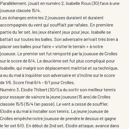
Parallèlement, jouait en numéro 2, Isabelle Roux (30) face à une
joueuse classée 15/4.
Les échanges entre les 2 joueuses duraient et duraient
accompagnés du vent qui soufflait par rafales. En première
partie du 1er set, les jeux étaient jeux pour jeux. Isabelle se
battait sur toutes les balles. Son adversaire arrivait très bien à
placer ses balles pour faire « visiter le terrain » à notre
joueuse. Le premier set fut remporté par la joueuse de Crolles
sur le score de 6/4. Le deuxième set fut plus compliqué pour
Isabelle, qui malgré son déplacement maitrisé et sa technique,
a eu du mal à inquiéter son adversaire et s’incline sur le score
de 1/6. Score final 6/4 – 6/1 pour Crolles.
Numéro 3, Elodie Thibert (30/1) a du sortir son meilleur tennis
pour essayer de vaincre la jeune joueuse (15 ans) de Crolles
classée 15/5 (15/4 l’an passé). Le vent a cessé de souffler.
Elodie a du mal à installer son tennis. La jeune joueuse de
Crolles empêche notre joueuse de prendre le dessus et gagne
le 1er set 6/0. En début de 2nd set, Elodie attaque, avance dans