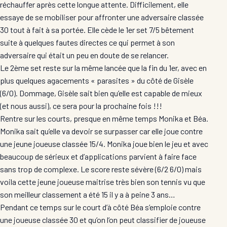
réchauffer après cette longue attente. Difficilement, elle
essaye de se mobiliser pour affronter une adversaire classée
30 tout à fait à sa portée. Elle cède le 1er set 7/5 bêtement
suite à quelques fautes directes ce qui permet à son
adversaire qui était un peu en doute de se relancer.
Le 2ème set reste sur la même lancée que la fin du 1er, avec en
plus quelques agacements « parasites » du côté de Gisèle
(6/0). Dommage, Gisèle sait bien qu’elle est capable de mieux
(et nous aussi), ce sera pour la prochaine fois !!!
Rentre sur les courts, presque en même temps Monika et Béa.
Monika sait qu’elle va devoir se surpasser car elle joue contre
une jeune joueuse classée 15/4. Monika joue bien le jeu et avec
beaucoup de sérieux et d’applications parvient à faire face
sans trop de complexe. Le score reste sévère (6/2 6/0) mais
voila cette jeune joueuse maitrise très bien son tennis vu que
son meilleur classement a été 15 il y a à peine 3 ans…
Pendant ce temps sur le court d’à côté Béa s’emploie contre
une joueuse classée 30 et qu’on l’on peut classifier de joueuse