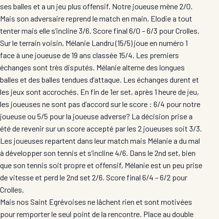
ses balles et a un jeu plus offensif. Notre joueuse mène 2/0.
Mais son adversaire reprend le match en main. Elodie a tout
tenter mais elle s’incline 3/6. Score final 6/0 – 6/3 pour Crolles.
Sur le terrain voisin, Mélanie Landru (15/5) joue en numéro 1
face à une joueuse de 19 ans classée 15/4. Les premiers
échanges sont très disputés. Mélanie alterne des longues
balles et des balles tendues d’attaque. Les échanges durent et
les jeux sont accrochés. En fin de 1er set, après 1 heure de jeu,
les joueuses ne sont pas d’accord sur le score : 6/4 pour notre
joueuse ou 5/5 pour la joueuse adverse? La décision prise a
été de revenir sur un score accepté par les 2 joueuses soit 3/3.
Les joueuses repartent dans leur match mais Mélanie a du mal
à développer son tennis et s’incline 4/6. Dans le 2nd set, bien
que son tennis soit propre et offensif, Mélanie est un peu prise
de vitesse et perd le 2nd set 2/6. Score final 6/4 – 6/2 pour
Crolles.
Mais nos Saint Egrévoises ne lâchent rien et sont motivées
pour remporter le seul point de la rencontre. Place au double