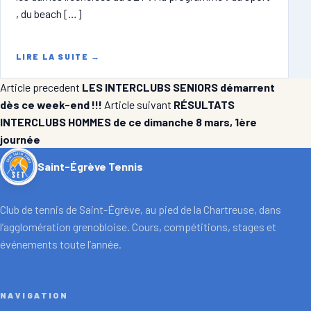
, du beach […]
LIRE LA SUITE
→
Article precedent
LES INTERCLUBS SENIORS démarrent
dès ce week-end !!!
Article suivant
RÉSULTATS
INTERCLUBS HOMMES de ce dimanche 8 mars, 1ère
journée
Saint-Égrève Tennis
Club de tennis de Saint-Égrève, au pied de la Chartreuse, dans
l’agglomération grenobloise. Cours, compétitions, stages et
événements toute l’année.
NAVIGATION