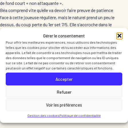
de fond court « non attaquante ».
Béa comprend vite qu’elle va devoir faire preuve de patience
face à cette joueuse régulière, mais le naturel prend un peu le
dessus, du coup perte du 1er set 7/5. Elle s’accroche dans le
2ème set pour ne pas céder systématiquement à l’envie
Gérer le consentement
d’attaquer des balles lentes ou longues liftées et parvient à
Pour offrir les meilleures expériences, nous utilisons des technologies
maitriser le 2ème set 6/4). Grâce à un bon physique et et aux
telles que les cookies pour stocker et/ou accéder aux informations des
encouragements de ses coéquipières transies de froid, elle
appareils. Le fait de consentir à ces technologies nous permettra de traiter
des données telles que le comportement de navigation ou les ID uniques
réussit à bien gérer le 3ème set (6/1).
sur ce site. Le fait de ne pas consentir ou de retirer son consentement
Vient le double, tardif et glacial (température 2°) Gisèle et
peut avoir un effet négatif sur certaines caractéristiques et fonctions.
Monika s’y emploient et parviennent à trouver de belles phases
Accepter
de jeux. Une bonne entente et un bon esprit pour ce double.
Défaite 6/4 6/1.
Refuser
Retour sur St Egrève à 21h30 (l’apéro offert par Theys ne nous
a pas tenté, nous aurions préféré un bon bouillon
) et bravo à
Voir les préférences
cette équipe de Theys qui gagne 4/1.
Gestion des cookies
Politique de confidentialité