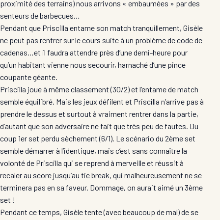
proximité des terrains) nous arrivons « embaumées » par des
senteurs de barbecues…
Pendant que Priscilla entame son match tranquillement, Gisèle
ne peut pas rentrer sur le cours suite à un problème de code de
cadenas…et il faudra attendre près d’une demi-heure pour
qu’un habitant vienne nous secourir, harnaché d’une pince
coupante géante.
Priscilla joue à même classement (30/2) et l’entame de match
semble équilibré. Mais les jeux défilent et Priscilla n’arrive pas à
prendre le dessus et surtout à vraiment rentrer dans la partie,
d’autant que son adversaire ne fait que très peu de fautes. Du
coup 1er set perdu sèchement (6/1). Le scénario du 2ème set
semble démarrer à l’identique, mais c’est sans connaître la
volonté de Priscilla qui se reprend à merveille et réussit à
recaler au score jusqu’au tie break, qui malheureusement ne se
terminera pas en sa faveur. Dommage, on aurait aimé un 3ème
set !
Pendant ce temps, Gisèle tente (avec beaucoup de mal) de se