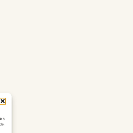
r à
 de