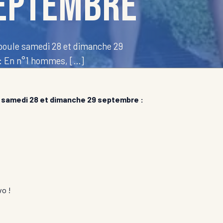
septembre
ule samedi 28 et dimanche 29
 : En n°1 hommes, […]
amedi 28 et dimanche 29 septembre :
vo !