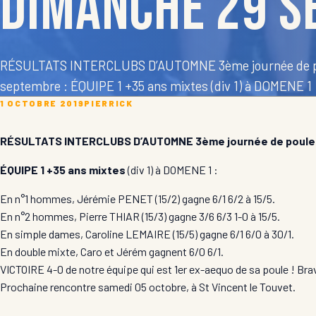
dimanche 29 
RÉSULTATS INTERCLUBS D’AUTOMNE 3ème journée de po
septembre : ÉQUIPE 1 +35 ans mixtes (div 1) à DOMENE 1
1 OCTOBRE 2019
PIERRICK
RÉSULTATS INTERCLUBS D’AUTOMNE 3ème journée de poule s
ÉQUIPE 1 +35 ans mixtes
(div 1) à DOMENE 1 :
En n°1 hommes, Jérémie PENET (15/2) gagne 6/1 6/2 à 15/5.
En n°2 hommes, Pierre THIAR (15/3) gagne 3/6 6/3 1-0 à 15/5.
En simple dames, Caroline LEMAIRE (15/5) gagne 6/1 6/0 à 30/1.
En double mixte, Caro et Jérém gagnent 6/0 6/1.
VICTOIRE 4-0 de notre équipe qui est 1er ex-aequo de sa poule ! Bra
Prochaine rencontre samedi 05 octobre, à St Vincent le Touvet.