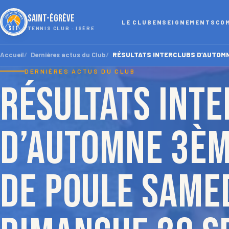
SAINT-ÉGRÈVE
LE CLUB
ENSEIGNEMENTS
CO
TENNIS CLUB · ISÈRE
Accueil
Dernières actus du Club
RÉSULTATS INTERCLUBS D’AUTOMNE 
DERNIÈRES ACTUS DU CLUB
RÉSULTATS INT
D’AUTOMNE 3èm
de poule samed