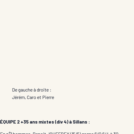
De gauche à droite :
Jérém, Caro et Pierre
ÉQUIPE 2 +35 ans mixtes (div 4) à Sillans :
En n°1 hommes, Benoit JOUFFREY (15/5) gagne 6/0 6/4 à 30.