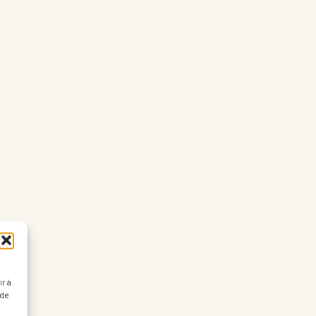
r à
 de