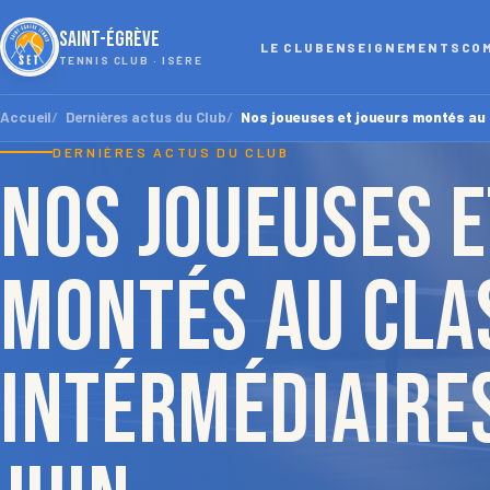
SAINT-ÉGRÈVE
LE CLUB
ENSEIGNEMENTS
CO
TENNIS CLUB · ISÈRE
Accueil
Dernières actus du Club
Nos joueuses et joueurs montés au 
DERNIÈRES ACTUS DU CLUB
Nos joueuses e
montés au cl
intérmédiaires