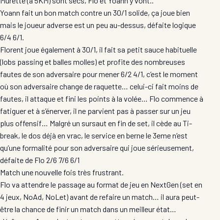
Murette (à 5KM) sont secs, Flo et Yoann y vont..
Yoann fait un bon match contre un 30/1 solide, ça joue bien
mais le joueur adverse est un peu au-dessus, défaite logique
6/4 6/1.
Florent joue également à 30/1, il fait sa petit sauce habituelle
(lobs passing et balles molles) et profite des nombreuses
fautes de son adversaire pour mener 6/2 4/1, c’est le moment
où son adversaire change de raquette… celui-ci fait moins de
fautes, il attaque et fini les points à la volée… Flo commence à
fatiguer et à s’énerver, il ne parvient pas à passer sur un jeu
plus offensif… Malgré un sursaut en fin de set, il cède au Ti-
break, le dos déjà en vrac, le service en berne le 3eme n’est
qu’une formalité pour son adversaire qui joue sérieusement,
défaite de Flo 2/6 7/6 6/1
Match une nouvelle fois très frustrant.
Flo va attendre le passage au format de jeu en NextGen (set en
4 jeux, NoAd, NoLet) avant de refaire un match… il aura peut-
être la chance de finir un match dans un meilleur état…