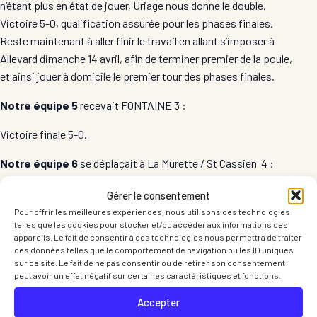
n’étant plus en état de jouer, Uriage nous donne le double.
Victoire 5-0, qualification assurée pour les phases finales.
Reste maintenant à aller finir le travail en allant s’imposer à
Allevard dimanche 14 avril, afin de terminer premier de la poule,
et ainsi jouer à domicile le premier tour des phases finales.
Notre équipe 5
recevait FONTAINE 3 :
Victoire finale 5-0.
Notre équipe 6
se déplaçait à La Murette / St Cassien 4 :
Pour cette dernière rencontre décisive pour jouer la seconde
Gérer le consentement
place, la rencontre ne s’annonce pas sous les meilleurs
Pour offrir les meilleures expériences, nous utilisons des technologies
telles que les cookies pour stocker et/ou accéder aux informations des
hospices, le temps pluvieux nous promet une rencontre
appareils. Le fait de consentir à ces technologies nous permettra de traiter
longue dans le gymnase de St Cassien..
des données telles que le comportement de navigation ou les ID uniques
Au niveau composition, après le désistement de Julien,
sur ce site. Le fait de ne pas consentir ou de retirer son consentement
peut avoir un effet négatif sur certaines caractéristiques et fonctions.
capitaine Flo a eu (beaucoup) de mal à trouver un 4 eme joueur,
après avoir fait le tour des joueurs de l’équipe et des
Accepter
remplaçants, un arrangement est trouvé avec la 7 pour