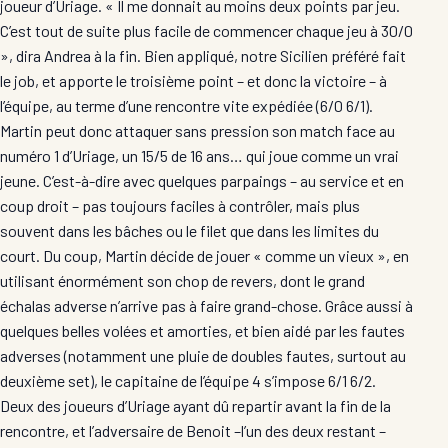
joueur d’Uriage. « Il me donnait au moins deux points par jeu.
C’est tout de suite plus facile de commencer chaque jeu à 30/0
», dira Andrea à la fin. Bien appliqué, notre Sicilien préféré fait
le job, et apporte le troisième point – et donc la victoire – à
l’équipe, au terme d’une rencontre vite expédiée (6/0 6/1).
Martin peut donc attaquer sans pression son match face au
numéro 1 d’Uriage, un 15/5 de 16 ans… qui joue comme un vrai
jeune. C’est-à-dire avec quelques parpaings – au service et en
coup droit – pas toujours faciles à contrôler, mais plus
souvent dans les bâches ou le filet que dans les limites du
court. Du coup, Martin décide de jouer « comme un vieux », en
utilisant énormément son chop de revers, dont le grand
échalas adverse n’arrive pas à faire grand-chose. Grâce aussi à
quelques belles volées et amorties, et bien aidé par les fautes
adverses (notamment une pluie de doubles fautes, surtout au
deuxième set), le capitaine de l’équipe 4 s’impose 6/1 6/2.
Deux des joueurs d’Uriage ayant dû repartir avant la fin de la
rencontre, et l’adversaire de Benoit –l’un des deux restant –