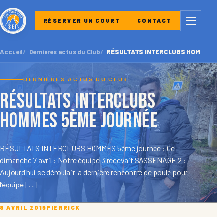
Menu
RÉSERVER UN COURT
CONTACT
Accueil
Dernières actus du Club
RÉSULTATS INTERCLUBS HOMMES 5
DERNIÈRES ACTUS DU CLUB
RÉSULTATS INTERCLUBS
HOMMES 5ème journée
RÉSULTATS INTERCLUBS HOMMES 5ème journée : Ce
dimanche 7 avril : Notre équipe 3 recevait SASSENAGE 2 :
Aujourd’hui se déroulait la dernière rencontre de poule pour
l’équipe […]
8 AVRIL 2019
PIERRICK