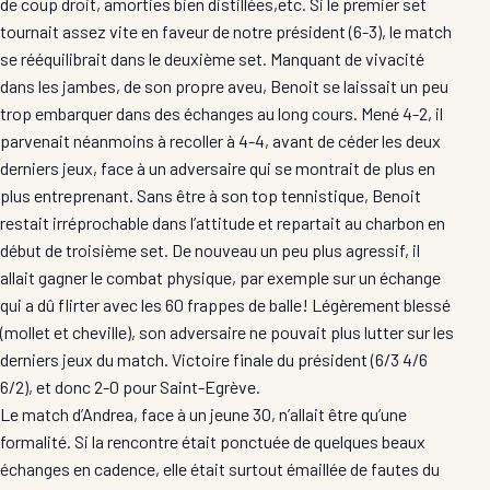
de coup droit, amorties bien distillées,etc. Si le premier set
tournait assez vite en faveur de notre président (6-3), le match
se rééquilibrait dans le deuxième set. Manquant de vivacité
dans les jambes, de son propre aveu, Benoit se laissait un peu
trop embarquer dans des échanges au long cours. Mené 4-2, il
parvenait néanmoins à recoller à 4-4, avant de céder les deux
derniers jeux, face à un adversaire qui se montrait de plus en
plus entreprenant. Sans être à son top tennistique, Benoit
restait irréprochable dans l’attitude et repartait au charbon en
début de troisième set. De nouveau un peu plus agressif, il
allait gagner le combat physique, par exemple sur un échange
qui a dû flirter avec les 60 frappes de balle! Légèrement blessé
(mollet et cheville), son adversaire ne pouvait plus lutter sur les
derniers jeux du match. Victoire finale du président (6/3 4/6
6/2), et donc 2-0 pour Saint-Egrève.
Le match d’Andrea, face à un jeune 30, n’allait être qu’une
formalité. Si la rencontre était ponctuée de quelques beaux
échanges en cadence, elle était surtout émaillée de fautes du