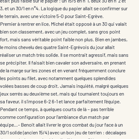
était plus faible sur le papier : un 15/5 en n°1, deux 30 en n°2 et
3, et un 30/1 en n°4. La logique du papier allait se confirmer sur
le terrain, avec une victoire 5-0 pour Saint-Egrève.
Premier à rentrer en lice, Michel était opposé à un 30 qui valait
bien son classement, avec un jeu complet, sans gros point
fort, mais sans véritable point faible non plus. Bien en jambes,
le moins chevelu des quatre Saint-Egrévois du jour allait
réaliser un match très solide. Il se montrait agressif, mais sans
se précipiter. Il faisait bien cavaler son adversaire, en prenant
de la marge sur les zones et en venant fréquemment conclure
les points au filet, avec notamment quelques splendides
volées basses de coup droit. Jamais inquiété, malgré quelques
jeux serrés au deuxième set, mais qui tournaient toujours en
sa faveur, il s’impose 6-2 6-1 et lance parfaitement l’équipe.
Pendant ce temps, à quelques courts de là – pas terrible
comme configuration pour l’ambiance d’un match par
équipe…- Benoit allait livrer le gros combat du jour face à un
30/1 solide (ancien 15/4) avec un bon jeu de terrien : décalages