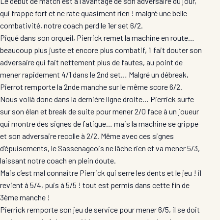
Le début de match est à l’avantage de son adversaire du jour,
qui frappe fort et ne rate quasiment rien ! malgré une belle
combativité, notre coach perd le 1er set 6/2.
Piqué dans son orgueil, Pierrick remet la machine en route…
beaucoup plus juste et encore plus combatif, il fait douter son
adversaire qui fait nettement plus de fautes, au point de
mener rapidement 4/1 dans le 2nd set… Malgré un débreak,
Pierrot remporte la 2nde manche sur le même score 6/2.
Nous voilà donc dans la dernière ligne droite… Pierrick surfe
sur son élan et break de suite pour mener 2/0 face à un joueur
qui montre des signes de fatigue… mais la machine se grippe
et son adversaire recolle à 2/2. Même avec ces signes
d’épuisements, le Sassenageois ne lâche rien et va mener 5/3,
laissant notre coach en plein doute.
Mais c’est mal connaitre Pierrick qui serre les dents et le jeu ! il
revient à 5/4, puis à 5/5 ! tout est permis dans cette fin de
3ème manche !
Pierrick remporte son jeu de service pour mener 6/5, il se doit