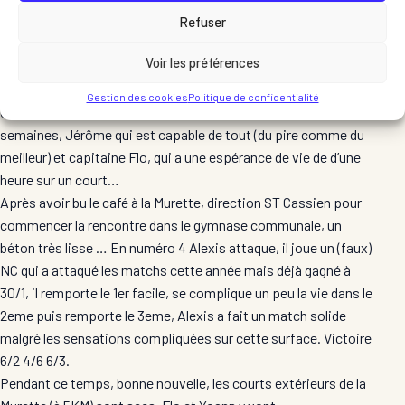
récupérer Alexis, merci à coach Chris pour le prêt de ce joueur
Refuser
d’exception.
Voir les préférences
On est donc une belle équipe de guenille (Dixit Jérôme) avec
Alexis qui joue 15/5 à l’entrainement mais qui a un léger blocage
Gestion des cookies
Politique de confidentialité
en match, Yoann qui n’a pas touché une raquette depuis 3
semaines, Jérôme qui est capable de tout (du pire comme du
meilleur) et capitaine Flo, qui a une espérance de vie de d’une
heure sur un court…
Après avoir bu le café à la Murette, direction ST Cassien pour
commencer la rencontre dans le gymnase communale, un
béton très lisse … En numéro 4 Alexis attaque, il joue un (faux)
NC qui a attaqué les matchs cette année mais déjà gagné à
30/1, il remporte le 1er facile, se complique un peu la vie dans le
2eme puis remporte le 3eme, Alexis a fait un match solide
malgré les sensations compliquées sur cette surface. Victoire
6/2 4/6 6/3.
Pendant ce temps, bonne nouvelle, les courts extérieurs de la