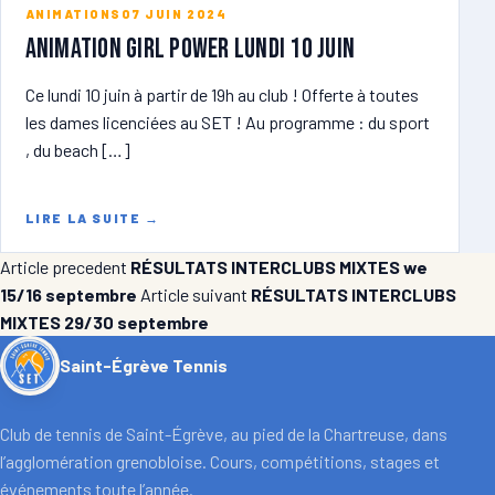
ANIMATIONS
07 JUIN 2024
ANIMATION GIRL POWER lundi 10 juin
Ce lundi 10 juin à partir de 19h au club ! Offerte à toutes
les dames licenciées au SET ! Au programme : du sport
, du beach […]
LIRE LA SUITE
→
Article precedent
RÉSULTATS INTERCLUBS MIXTES we
15/16 septembre
Article suivant
RÉSULTATS INTERCLUBS
MIXTES 29/30 septembre
Saint-Égrève Tennis
Club de tennis de Saint-Égrève, au pied de la Chartreuse, dans
l’agglomération grenobloise. Cours, compétitions, stages et
événements toute l’année.