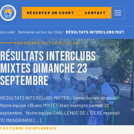
Menu
RÉSERVER UN COURT
CONTACT
Accueil
Dernières actus du Club
RÉSULTATS INTERCLUBS MIXTES di
DERNIÈRES ACTUS DU CLUB
RÉSULTATS INTERCLUBS
MIXTES dimanche 23
septembre
RÉSULTATS INTERCLUBS MIXTES : 2ème journée de poule :
Notre équipe +35 ans MIXTES était exempte samedi 22
septembre. Notre équipe CHALLENGE DE L’ISERE recevait
TC MANDRINOIS […]
1 OCTOBRE 2018
PIERRICK