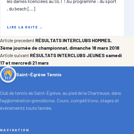
les dames licenciées au SET ! Au programme : du sport
, du beach […]
LIRE LA SUITE
→
Article precedent
RÉSULTATS INTERCLUBS HOMMES,
3ème journée de championnat, dimanche 18 mars 2018
Article suivant
RÉSULTATS INTERCLUBS JEUNES samedi
17 et mercredi 21 mars
Saint-Égrève Tennis
Club de tennis de Saint-Égrève, au pied de la Chartreuse, dans
l’agglomération grenobloise. Cours, compétitions, stages et
événements toute l’année.
NAVIGATION