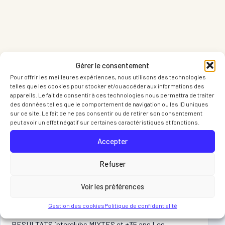
Gérer le consentement
Pour offrir les meilleures expériences, nous utilisons des technologies
telles que les cookies pour stocker et/ou accéder aux informations des
appareils. Le fait de consentir à ces technologies nous permettra de traiter
des données telles que le comportement de navigation ou les ID uniques
ARTICLES LIES
sur ce site. Le fait de ne pas consentir ou de retirer son consentement
peut avoir un effet négatif sur certaines caractéristiques et fonctions.
Vous pourriez egalement apprecier
ces articles
Accepter
Refuser
Voir les préférences
DERNIÈRES ACTUS DU CLUB
09 OCT 2025
RESULTATS Interclubs MIXTES et +35 ans
Gestion des cookies
Politique de confidentialité
RESULTATS interclubs MIXTES et +35 ans Les