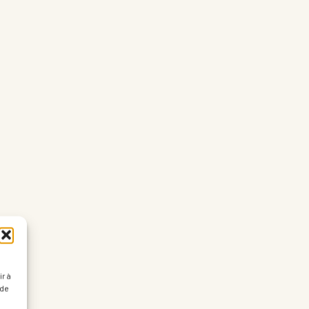
r à
 de