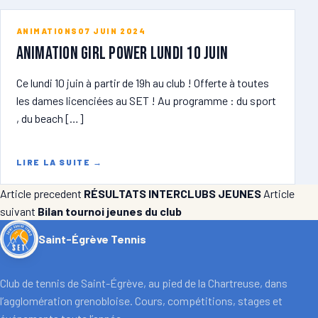
ANIMATIONS
07 JUIN 2024
ANIMATION GIRL POWER lundi 10 juin
Ce lundi 10 juin à partir de 19h au club ! Offerte à toutes
les dames licenciées au SET ! Au programme : du sport
, du beach […]
LIRE LA SUITE
→
Article precedent
RÉSULTATS INTERCLUBS JEUNES
Article
suivant
Bilan tournoi jeunes du club
Saint-Égrève Tennis
Club de tennis de Saint-Égrève, au pied de la Chartreuse, dans
l’agglomération grenobloise. Cours, compétitions, stages et