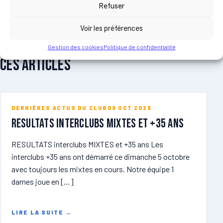
Refuser
Voir les préférences
ARTICLES LIES
Vous pourriez egalement apprecier
Gestion des cookies
Politique de confidentialité
ces articles
DERNIÈRES ACTUS DU CLUB
09 OCT 2025
RESULTATS Interclubs MIXTES et +35 ans
RESULTATS interclubs MIXTES et +35 ans Les
interclubs +35 ans ont démarré ce dimanche 5 octobre
avec toujours les mixtes en cours. Notre équipe 1
dames joue en […]
LIRE LA SUITE
→