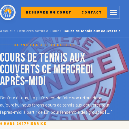
Menu
RÉSERVER UN COURT
CONTACT
Accueil
Dernières actus du Club
Cours de tennis aux couverts ce me
DERNIÈRES ACTUS DU CLUB
Cours de tennis aux
couverts ce mercredi
après-midi
Bonjour à tous, La pluie vient de faire son retour donc
aujourd’hui nous ferons cours de tennis aux couverts tout
l’après-midi à partir de 13h pour l’ensemble des groupes […]
8 MARS 2017
PIERRICK