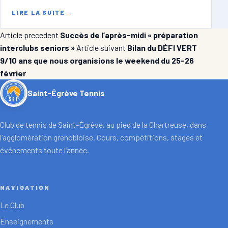
LIRE LA SUITE
→
Article precedent
Succès de l’après-midi « préparation
interclubs seniors »
Article suivant
Bilan du DÉFI VERT
9/10 ans que nous organisions le weekend du 25-26
février
Saint-Égrève Tennis
Club de tennis de Saint-Égrève, au pied de la Chartreuse, dans
l’agglomération grenobloise. Cours, compétitions, stages et
événements toute l’année.
NAVIGATION
Le Club
Enseignements