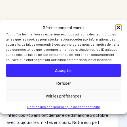
Gérer le consentement
Pour offrir les meilleures expériences, nous utilisons des technologies
telles que les cookies pour stocker et/ou accéder aux informations des
ARTICLES LIES
appareils. Le fait de consentir à ces technologies nous permettra de traiter
des données telles que le comportement de navigation ou les ID uniques
Vous pourriez egalement apprecier
sur ce site. Le fait de ne pas consentir ou de retirer son consentement
ces articles
peut avoir un effet négatif sur certaines caractéristiques et fonctions.
Accepter
Refuser
DERNIÈRES ACTUS DU CLUB
09 OCT 2025
RESULTATS Interclubs MIXTES et +35 ans
Voir les préférences
Gestion des cookies
Politique de confidentialité
RESULTATS interclubs MIXTES et +35 ans Les
interclubs +35 ans ont démarré ce dimanche 5 octobre
avec toujours les mixtes en cours. Notre équipe 1