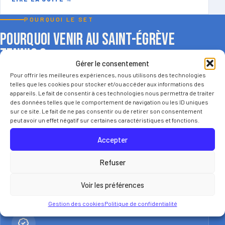
POURQUOI LE SET
Pourquoi venir au Saint-Égrève
Tennis ?
Gérer le consentement
Pour offrir les meilleures expériences, nous utilisons des technologies
telles que les cookies pour stocker et/ou accéder aux informations des
appareils. Le fait de consentir à ces technologies nous permettra de traiter
des données telles que le comportement de navigation ou les ID uniques
sur ce site. Le fait de ne pas consentir ou de retirer son consentement
peut avoir un effet négatif sur certaines caractéristiques et fonctions.
Des installations pour jouer toute l’année
Accepter
Le club dispose d’équipements adaptés, avec terrains
extérieurs et terrains couverts.
Refuser
Voir les préférences
Gestion des cookies
Politique de confidentialité