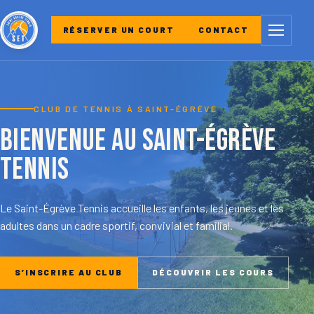
Menu
RÉSERVER UN COURT
CONTACT
CLUB DE TENNIS À SAINT-ÉGRÈVE
Bienvenue au Saint-Égrève
Tennis
Le Saint-Égrève Tennis accueille les enfants, les jeunes et les
adultes dans un cadre sportif, convivial et familial.
S’INSCRIRE AU CLUB
DÉCOUVRIR LES COURS