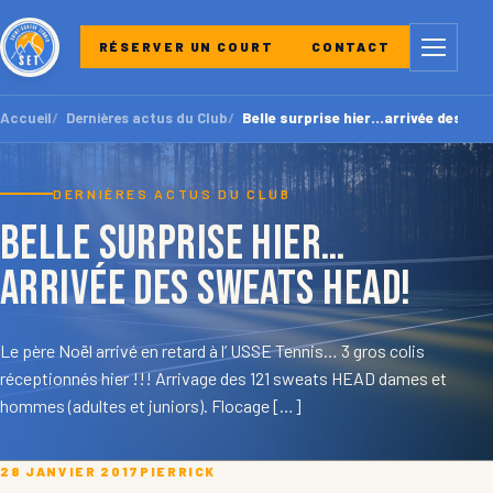
Menu
RÉSERVER UN COURT
CONTACT
Accueil
Dernières actus du Club
Belle surprise hier…arrivée des sw
DERNIÈRES ACTUS DU CLUB
Belle surprise hier…
arrivée des sweats HEAD!
Le père Noël arrivé en retard à l’ USSE Tennis… 3 gros colis
réceptionnés hier !!! Arrivage des 121 sweats HEAD dames et
hommes (adultes et juniors). Flocage […]
28 JANVIER 2017
PIERRICK