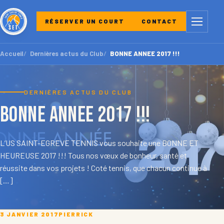
Menu
RÉSERVER UN COURT
CONTACT
Accueil
Dernières actus du Club
BONNE ANNEE 2017 !!!
DERNIÈRES ACTUS DU CLUB
BONNE ANNEE 2017 !!!
L’US SAINT-EGREVE TENNIS vous souhaite une BONNE ET
HEUREUSE 2017 !!! Tous nos vœux de bonheur, santé et
réussite dans vos projets ! Coté tennis, que chacun continue à
[…]
3 JANVIER 2017
PIERRICK