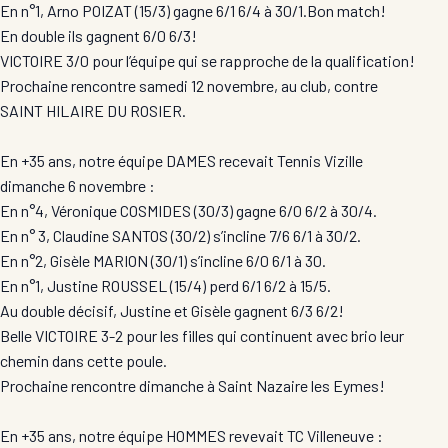
En n°1, Arno POIZAT (15/3) gagne 6/1 6/4 à 30/1.Bon match!
En double ils gagnent 6/0 6/3!
VICTOIRE 3/0 pour l’équipe qui se rapproche de la qualification!
Prochaine rencontre samedi 12 novembre, au club, contre
SAINT HILAIRE DU ROSIER.
En +35 ans, notre équipe DAMES recevait
Tennis Vizille
dimanche 6 novembre :
En n°4, Véronique COSMIDES (30/3) gagne 6/0 6/2 à 30/4.
En n° 3, Claudine SANTOS (30/2) s’incline 7/6 6/1 à 30/2.
En n°2, Gisèle MARION (30/1) s’incline 6/0 6/1 à 30.
En n°1, Justine ROUSSEL (15/4) perd 6/1 6/2 à 15/5.
Au double décisif, Justine et Gisèle gagnent 6/3 6/2!
Belle VICTOIRE 3-2 pour les filles qui continuent avec brio leur
chemin dans cette poule.
Prochaine rencontre dimanche à Saint Nazaire les Eymes!
En +35 ans, notre équipe HOMMES revevait
TC Villeneuve
: