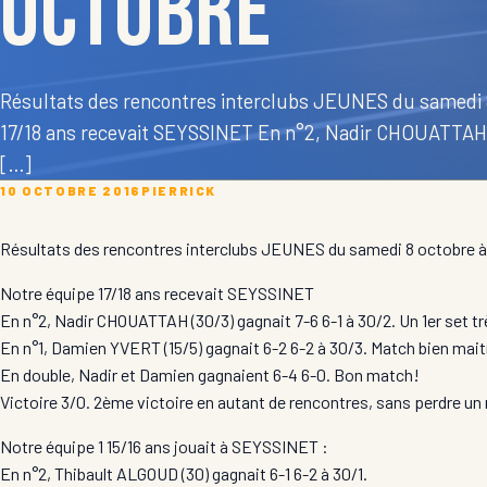
octobre
Résultats des rencontres interclubs JEUNES du samedi 8
17/18 ans recevait SEYSSINET En n°2, Nadir CHOUATTAH (
[…]
10 OCTOBRE 2016
PIERRICK
Résultats des rencontres interclubs JEUNES du samedi 8 octobre à 
Notre équipe 17/18 ans recevait SEYSSINET
En n°2, Nadir CHOUATTAH (30/3) gagnait 7-6 6-1 à 30/2. Un 1er set 
En n°1, Damien YVERT (15/5) gagnait 6-2 6-2 à 30/3. Match bien mai
En double, Nadir et Damien gagnaient 6-4 6-0. Bon match!
Victoire 3/0. 2ème victoire en autant de rencontres, sans perdre un
Notre équipe 1 15/16 ans jouait à SEYSSINET :
En n°2, Thibault ALGOUD (30) gagnait 6-1 6-2 à 30/1.