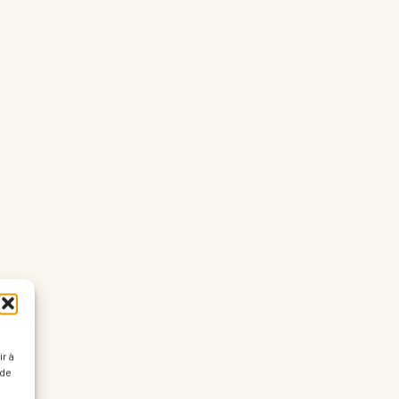
r à
 de