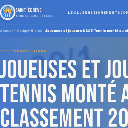
SAINT-ÉGRÈVE
LE CLUB
ENSEIGNEMENTS
CO
TENNIS CLUB · ISÈRE
Accueil
Compétitions
Joueuses et joueurs USSE Tennis monté au c
COMPÉTITIONS
Joueuses et jo
Tennis monté 
classement 2