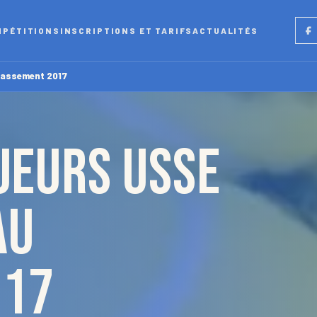
Fac
MPÉTITIONS
INSCRIPTIONS ET TARIFS
ACTUALITÉS
lassement 2017
ueurs USSE
au
017