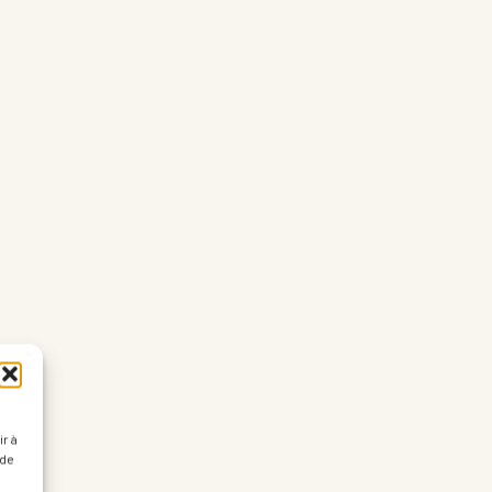
r à
 de