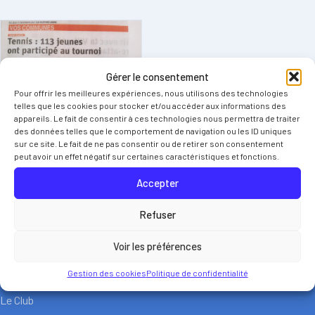
Gérer le consentement
Pour offrir les meilleures expériences, nous utilisons des technologies
telles que les cookies pour stocker et/ou accéder aux informations des
appareils. Le fait de consentir à ces technologies nous permettra de traiter
des données telles que le comportement de navigation ou les ID uniques
sur ce site. Le fait de ne pas consentir ou de retirer son consentement
Saint-Égrève Tennis
peut avoir un effet négatif sur certaines caractéristiques et fonctions.
Accepter
Club de tennis de Saint-Égrève, au pied de la Chartreuse, dans
l’agglomération grenobloise. Cours, compétitions, stages et
Refuser
événements toute l’année.
Voir les préférences
Gestion des cookies
Politique de confidentialité
NAVIGATION
Le Club