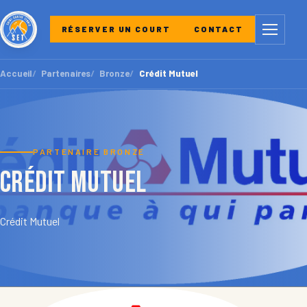
Menu
RÉSERVER UN COURT
CONTACT
Accueil
Partenaires
Bronze
Crédit Mutuel
PARTENAIRE BRONZE
Crédit Mutuel
Crédit Mutuel