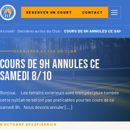
Menu
RÉSERVER UN COURT
CONTACT
Accueil
Dernières actus du Club
COURS DE 9H ANNULES CE SAMEDI 
DERNIÈRES ACTUS DU CLUB
COURS DE 9H ANNULES CE
SAMEDI 8/10
Bonjour, Les terrains extérieurs sont trempés (pluie tombée
cette nuit) et ne seront pas praticables pour les cours de ce
samedi 9h. Nous devons annuler […]
8 OCTOBRE 2022
PIERRICK