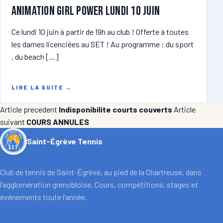
ANIMATION GIRL POWER lundi 10 juin
Ce lundi 10 juin à partir de 19h au club ! Offerte à toutes
les dames licenciées au SET ! Au programme : du sport
, du beach […]
LIRE LA SUITE
→
Article precedent
Indisponibilite courts couverts
Article
suivant
COURS ANNULES
Saint-Égrève Tennis
Club de tennis de Saint-Égrève, au pied de la Chartreuse, dans
l’agglomération grenobloise. Cours, compétitions, stages et
événements toute l’année.