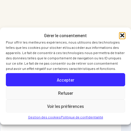
Gérer le consentement
Pour offrir les meilleures expériences, nous utilisons des technologies
telles que les cookies pour stocker et/ou accéder aux informations des
appareils. Le fait de consentir à ces technologies nous permettra de traiter
des données telles que le comportement de navigation ou les ID uniques
sur ce site. Le fait de ne pas consentir ou de retirer son consentement
ARTICLES LIES
peut avoir un effet négatif sur certaines caractéristiques et fonctions.
Vous pourriez egalement apprecier
Accepter
ces articles
Refuser
Voir les préférences
DERNIÈRES ACTUS DU CLUB
09 OCT 2025
Gestion des cookies
Politique de confidentialité
RESULTATS Interclubs MIXTES et +35 ans