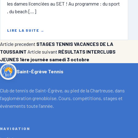
les dames licenciées au SET ! Au programme : du sport
, du beach […]
LIRE LA SUITE
→
Article precedent
STAGES TENNIS VACANCES DE LA
TOUSSAINT
Article suivant
RÉSULTATS INTERCLUBS
JEUNES 1ère journée samedi 3 octobre
Saint-Égrève Tennis
Club de tennis de Saint-Égrève, au pied de la Chartreuse, dans
l’agglomération grenobloise. Cours, compétitions, stages et
événements toute l’année.
NAVIGATION