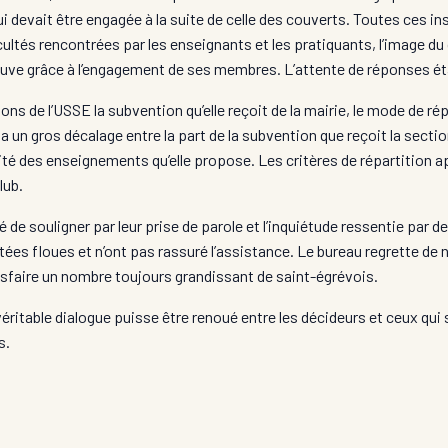
 devait être engagée à la suite de celle des couverts. Toutes ces inst
cultés rencontrées par les enseignants et les pratiquants, l’image du c
rouve grâce à l’engagement de ses membres. L’attente de réponses ét
ions de l’USSE la subvention qu’elle reçoit de la mairie, le mode de r
y a un gros décalage entre la part de la subvention que reçoit la sectio
té des enseignements qu’elle propose. Les critères de répartition ap
lub.
e souligner par leur prise de parole et l’inquiétude ressentie par des
es floues et n’ont pas rassuré l’assistance. Le bureau regrette de n
atisfaire un nombre toujours grandissant de saint-égrévois.
itable dialogue puisse être renoué entre les décideurs et ceux qui so
s.