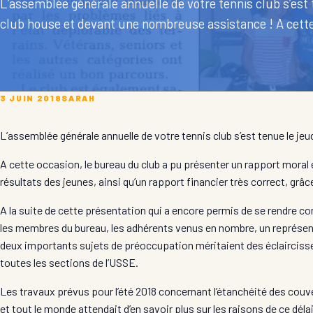
L’assemblée générale annuelle de votre tennis club s’est 
club house et devant une nombreuse assistance ! A cette
3 JUIN 2018
SARAH
L’assemblée générale annuelle de votre tennis club s’est tenue le j
A cette occasion, le bureau du club a pu présenter un rapport moral e
résultats des jeunes, ainsi qu’un rapport financier très correct, gr
A la suite de cette présentation qui a encore permis de se rendre co
les membres du bureau, les adhérents venus en nombre, un représentan
deux importants sujets de préoccupation méritaient des éclaircissem
toutes les sections de l’USSE.
Les travaux prévus pour l’été 2018 concernant l’étanchéité des couve
et tout le monde attendait d’en savoir plus sur les raisons de ce dél