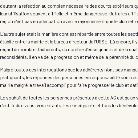
d’autant la réfection au combien nécessaire des courts extérieurs qui
leur utilisation souvent difficile et même dangereuse. Outre les diffi
région n’est pas en adéquation avec le rayonnement que le club ret
L’autre sujet était la manière dont est répartie entre toutes les sect
établie entre la mairie et le bureau directeur de l’USSE. Là encore, il 
regard du nombre d’adhérents, du nombre d’enseignants et de la quali
reconsidérés. Il en va de la progression et même de la pérennité du c
Malgré toutes ces interrogations que les adhérents n’ont pas manqué d
pratiquants, les réponses des personnes en responsabilité sont resté
mairie malgré le travail accompli pour faire progresser le club et s
Le souhait de toutes les personnes présentes à cette AG est qu’un vér
c’est-à-dire vous, vos enfants, les enseignants et tous les bénévole