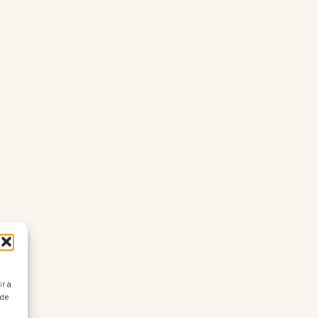
r à
 de