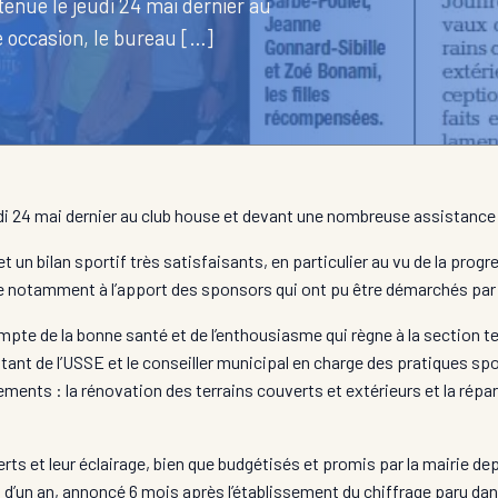
tenue le jeudi 24 mai dernier au
 occasion, le bureau […]
eudi 24 mai dernier au club house et devant une nombreuse assistance
t un bilan sportif très satisfaisants, en particulier au vu de la pro
âce notamment à l’apport des sponsors qui ont pu être démarchés par 
mpte de la bonne santé et de l’enthousiasme qui règne à la section t
t de l’USSE et le conseiller municipal en charge des pratiques sport
ents : la rénovation des terrains couverts et extérieurs et la répar
rts et leur éclairage, bien que budgétisés et promis par la mairie d
ai d’un an, annoncé 6 mois après l’établissement du chiffrage paru da