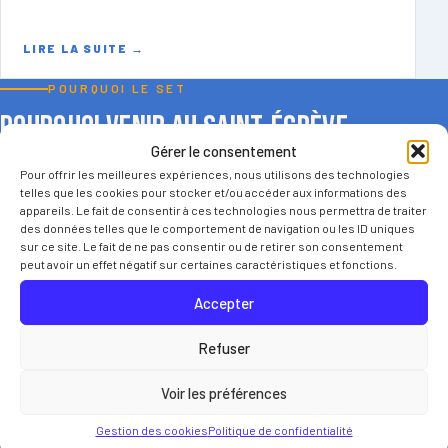
LIRE LA SUITE
→
POURQUOI LE SET
Pourquoi venir au Saint-Égrève
Tennis ?
Gérer le consentement
Pour offrir les meilleures expériences, nous utilisons des technologies
telles que les cookies pour stocker et/ou accéder aux informations des
appareils. Le fait de consentir à ces technologies nous permettra de traiter
des données telles que le comportement de navigation ou les ID uniques
sur ce site. Le fait de ne pas consentir ou de retirer son consentement
peut avoir un effet négatif sur certaines caractéristiques et fonctions.
Accepter
Des installations pour jouer toute l’année
Le club dispose d’équipements adaptés, avec terrains
Refuser
extérieurs et terrains couverts.
Voir les préférences
Gestion des cookies
Politique de confidentialité