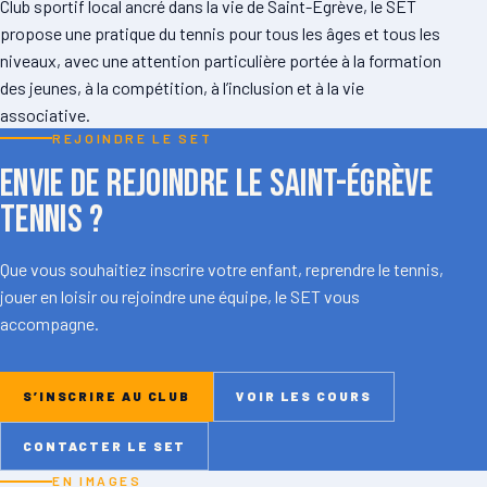
Club sportif local ancré dans la vie de Saint-Égrève, le SET
propose une pratique du tennis pour tous les âges et tous les
niveaux, avec une attention particulière portée à la formation
des jeunes, à la compétition, à l’inclusion et à la vie
associative.
REJOINDRE LE SET
Envie de rejoindre le Saint-Égrève
Tennis ?
Que vous souhaitiez inscrire votre enfant, reprendre le tennis,
jouer en loisir ou rejoindre une équipe, le SET vous
accompagne.
S’INSCRIRE AU CLUB
VOIR LES COURS
CONTACTER LE SET
EN IMAGES