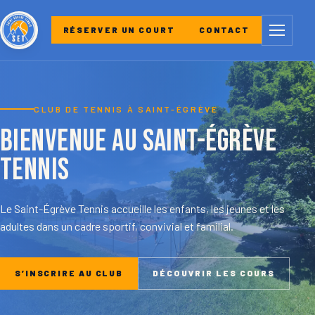
Menu
RÉSERVER UN COURT
CONTACT
CLUB DE TENNIS À SAINT-ÉGRÈVE
Bienvenue au Saint-Égrève
Tennis
Le Saint-Égrève Tennis accueille les enfants, les jeunes et les
adultes dans un cadre sportif, convivial et familial.
S’INSCRIRE AU CLUB
DÉCOUVRIR LES COURS